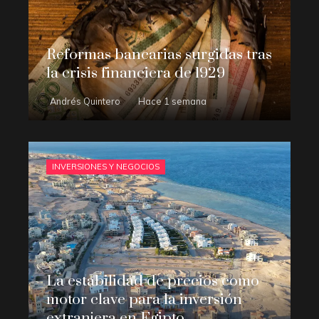
Reformas bancarias surgidas tras
la crisis financiera de 1929
Andrés Quintero
Hace 1 semana
INVERSIONES Y NEGOCIOS
La estabilidad de precios como
motor clave para la inversión
extranjera en Egipto