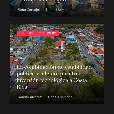
Sofía Carvajal
Hace 1 semana
INVERSIONES Y NEGOCIOS
La combinación de estabilidad
política y talento que atrae
inversión tecnológica a Costa
Rica
Renato Álvarez
Hace 1 semana