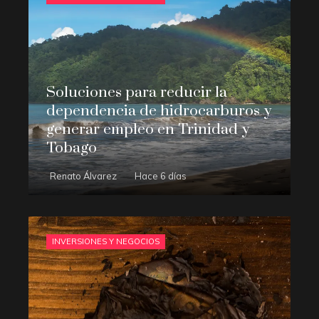
Soluciones para reducir la
dependencia de hidrocarburos y
generar empleo en Trinidad y
Tobago
Renato Álvarez
Hace 6 días
INVERSIONES Y NEGOCIOS