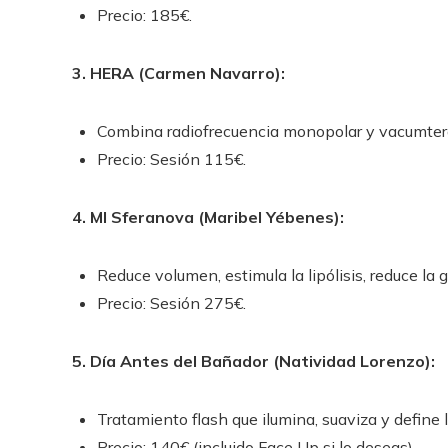
Precio: 185€.
3. HERA (Carmen Navarro):
Combina radiofrecuencia monopolar y vacumterapi
Precio: Sesión 115€.
4. MI Sferanova (Maribel Yébenes):
Reduce volumen, estimula la lipólisis, reduce la g
Precio: Sesión 275€.
5. Día Antes del Bañador (Natividad Lorenzo):
Tratamiento flash que ilumina, suaviza y define la
Precio: 140€ (incluido Face Up si lo deseas).