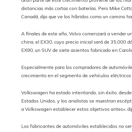
Gran parte de este crecimiento proviene de los híb
distancias más cortas con baterías. Pero Mike Cott
Canadá, dijo que ve los híbridos como un camino hac
A finales de este año, Volvo comenzará a vender u
china, el EX30, cuyo precio inicial será de 35.000
EX90, un SUV de siete asientos fabricado en Carolina
Especialmente para los compradores de automóviles 
crecimiento en el segmento de vehículos eléctricos
Volkswagen ha estado intentando, sin éxito, desd
Estados Unidos, y los analistas se muestran escépti
a Volkswagen establecer estos objetivos antes», dij
Los fabricantes de automóviles establecidos no se