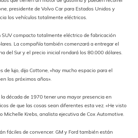
ridos que tienen un motor de gasolina y pueden recorrer
one, presidente de Volvo Car para Estados Unidos y
ia los vehículos totalmente eléctricos.
n SUV compacto totalmente eléctrico de fabricación
 dólares. La compañía también comenzará a entregar el
 del Sur y el precio inicial rondará los 80.000 dólares.
de lujo, dijo Cottone, «hay mucho espacio para el
 en los próximos años».
e la década de 1970 tener una mayor presencia en
cos de que las cosas sean diferentes esta vez. «He visto
o Michelle Krebs, analista ejecutiva de Cox Automotive.
rán fáciles de convencer. GM y Ford también están