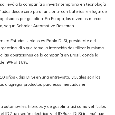
o llevó a la compañía a invertir temprano en tecnología
eñados desde cero para funcionar con baterías, en lugar de
opulsados ​​por gasolina. En Europa, las diversas marcas
la, según Schmidt Automotive Research.
n en Estados Unidos es Pablo Di Si, presidente del
gentina, dijo que tenía la intención de utilizar la misma
 las operaciones de la compañía en Brasil, donde la
del 9% al 16%.
0 años», dijo Di Si en una entrevista. “¿Cuáles son las
zas a agregar productos para esos mercados en
ya automóviles híbridos y de gasolina, así como vehículos
 ID.7, un sedán eléctrico, y el ID.Buzz. Di Si insinuó que