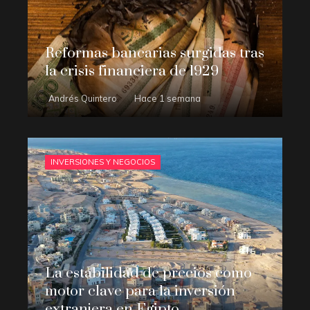
Reformas bancarias surgidas tras
la crisis financiera de 1929
Andrés Quintero
Hace 1 semana
INVERSIONES Y NEGOCIOS
La estabilidad de precios como
motor clave para la inversión
extranjera en Egipto