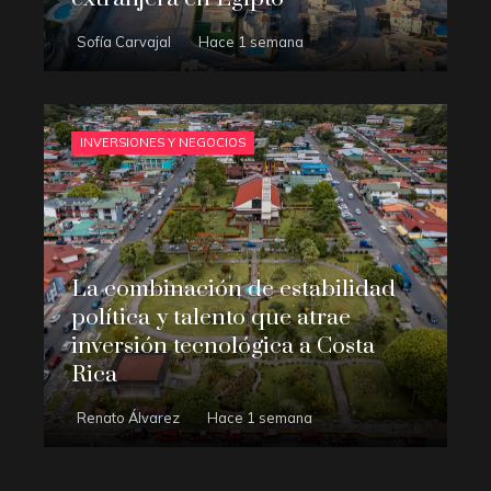
Sofía Carvajal
Hace 1 semana
INVERSIONES Y NEGOCIOS
La combinación de estabilidad
política y talento que atrae
inversión tecnológica a Costa
Rica
Renato Álvarez
Hace 1 semana