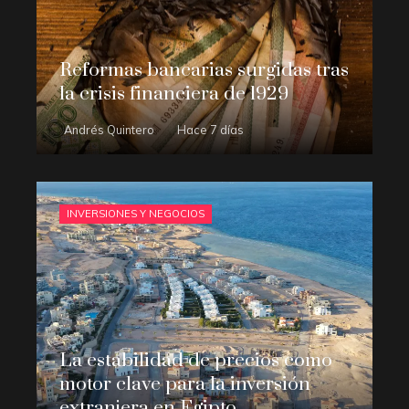
Reformas bancarias surgidas tras
la crisis financiera de 1929
Andrés Quintero
Hace 7 días
INVERSIONES Y NEGOCIOS
La estabilidad de precios como
motor clave para la inversión
extranjera en Egipto