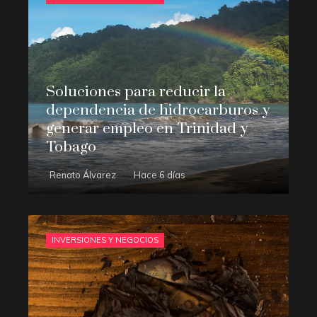
Soluciones para reducir la
dependencia de hidrocarburos y
generar empleo en Trinidad y
Tobago
Renato Álvarez
Hace 6 días
INVERSIONES Y NEGOCIOS