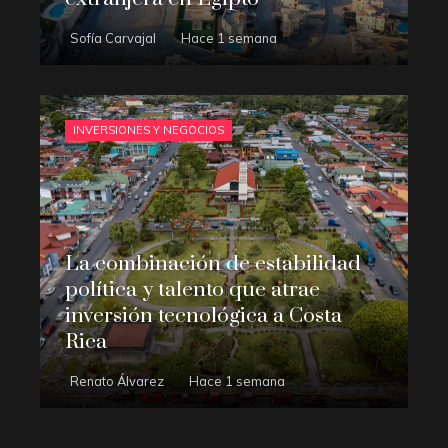
Sofía Carvajal
Hace 1 semana
INVERSIONES Y NEGOCIOS
La combinación de estabilidad
política y talento que atrae
inversión tecnológica a Costa
Rica
Renato Álvarez
Hace 1 semana