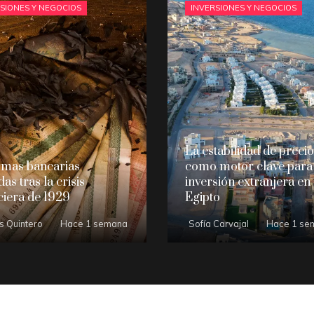
SIONES Y NEGOCIOS
INVERSIONES Y NEGOCIOS
La estabilidad de preci
rmas bancarias
como motor clave para 
as tras la crisis
inversión extranjera en
ciera de 1929
Egipto
s Quintero
Hace 1 semana
Sofía Carvajal
Hace 1 se