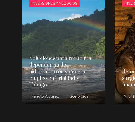
INVERSIONES Y NEGOCIOS
INVER
Soluciones para reducir la
dependencia de
hidrocarburos y generar
Refo
empleo en Trinidad y
surgid
Tobago
finan
Renato Álvarez
Hace 6 días
André