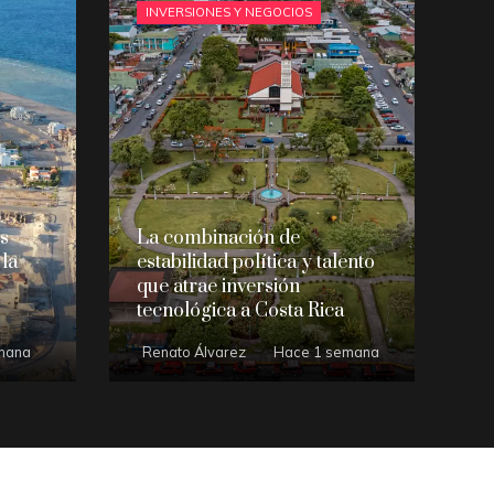
INVERSIONES Y NEGOCIOS
os
La combinación de
la
estabilidad política y talento
que atrae inversión
tecnológica a Costa Rica
mana
Renato Álvarez
Hace 1 semana